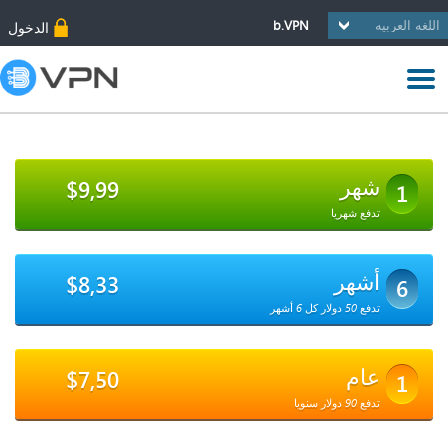
b.VPN
الدخول
شهر
$9,99
1
تدفع شهريا
أشهر
$8,33
6
تدفع 50 دولار كل 6 أشهر
عام
$7,50
1
تدفع 90 دولار سنويا