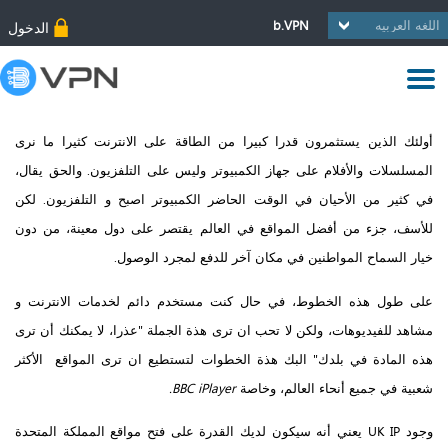
b.VPN
الدخول
أولئك الذين يستثمرون قدرا كبيرا من الطاقة على الانترنت كثيرا ما نرى
المسلسلات والأفلام على جهاز الكمبيوتر وليس على التلفزيون. والحق يقال،
في كثير من الأحيان في الوقت الحاضر الكمبيوتر اصبح و التلفزيون. لكن
للأسف، جزء من أفضل المواقع في العالم يقتصر على دول معينة، من دون
خيار السماح المواطنين في مكان آخر للدفع لمجرد الوصول.
على طول هذه الخطوط، في حال كنت مستخدم دائم لخدمات الانترنت و
مشاهد للفيديوهات، ولكن لا تحب ان ترى هذة الجملة "عذرا، لا يمكنك أن ترى
هذه المادة في بلدك" البك هذة الخطوات لتستطيع ان ترى المواقع الأكثر
شعبية في جميع أنحاء العالم، وخاصة
BBC iPlayer.
وجود UK IP يعني أنه سيكون لديك القدرة على فتح مواقع المملكة المتحدة