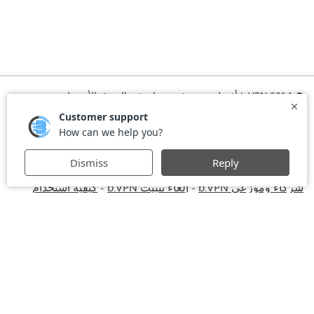
© 2014 b.VPN أفضل خدمة في بي ان في الشرق الأوسط
الرئيسية
تشغيل VPN
الاشتراك
تحميل VPN
الأسئلة المتكررة
الأخبار
التسجيل
اتفاقية الاستخدام
استخدام VPN في أماكن العمل
VPN للكومبيوتر
VPN أمريكي
-
-
VPN بريطاني
VPN للايفون والايباد
VPN
Privacy Policy
-
-
-
-
للماك
Stay Informed, Stay Connected with bVPN in Brazil
-
-
شركاء وموزعي b.VPN
إلغاء تثبيت b.VPN
كيفية استخدام
-
-
VPN
خصومات وعروض b.VPN
شروط الاستخدام
ستريم مع
-
-
-
bVPN: تذكرتك للمشاهدة عبر الانترنت كما لو كنت في المملكة
المتحدة
VPN للأندرويد
خدمة في بي إن إيران - طهران - مشهد
-
-
- MTN Irancell - Hamrahe Aval MCI - شبكة 4G أو 5G.
خدمة
-
الـVPN لروسيا - موسكو - سانت بطرسبرغ - MTS - MegaFon -
Beeline - شبكة 4G أو 5G.