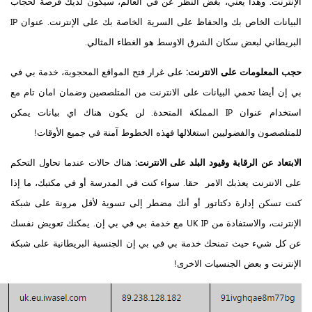
الإنترنت. وهذا يعني، بغض النظر عن في العالم، سيكون لديك فرصة لحجاب
البيانات الخاص بك والحفاظ على السرية الخاصة بك على الإنترنت. عنوان IP
البريطاني لبعض سكان الشرق الاوسط هو الغطاء المثالي.
حجب المعلومات على الانترنت:
على غرار فتح المواقع المحجوبة، خدمة بي في
بي إن أيضا تحمي البيانات على الانترنت من المتلصصين وضمان امان تام مع
استخدام عنوان IP المملكة المتحدة. لن يكون هناك اي بيانات يمكن
للمتلصصون والفضوليين استغلالها فهذه الخطوط آمنة في جميع الأوقات!
الابتعاد عن الرقابة وقيود البلد على الانترنت:
هناك حالات عندما تحاول التحكم
على الانترنت يعذبك الامر حقا. سواء كنت في المدرسة أو في مكتبك، ما إذا
كنت تسكن إدارة دكتاتور أو أنك مضطر إلى تسوية لأقل مرونة على شبكة
الإنترنت، والاستفادة من UK IP مع خدمة بي في بي إن. يمكنك تعويض نفسك
عن كل شيء حيث تمنحك خدمة بي في بي إن الجنسية البريطانية على شبكة
الإنترنت و بعض الجنسيات الاخرى!