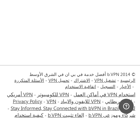
© 2014 b.VPN أفضل خدمة في بي ان في الشرق الأوسط
الرئيسية
تشغيل VPN
الاشتراك
تحميل VPN
الأسئلة المتكررة
الأخبار
التسجيل
اتفاقية الاستخدام
استخدام VPN في أماكن العمل
VPN للكومبيوتر
VPN أمريكي
-
-
VPN بريطاني
VPN للايفون والايباد
VPN
Privacy Policy
-
-
-
-
للماك
Stay Informed, Stay Connected with bVPN in Brazil
-
-
شركاء وموزعي b.VPN
إلغاء تثبيت b.VPN
كيفية استخدام
-
-
VPN
خصومات وعروض b.VPN
شروط الاستخدام
ستريم مع
-
-
-
bVPN: تذكرتك للمشاهدة عبر الانترنت كما لو كنت في المملكة
المتحدة
VPN للأندرويد
خدمة في بي إن إيران - طهران - مشهد
-
-