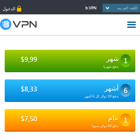
b.VPN
الدخول
شهر
$9,99
1
تدفع شهريا
أشهر
$8,33
6
تدفع 50 دولار كل 6 أشهر
عام
$7,50
1
تدفع 90 دولار سنويا