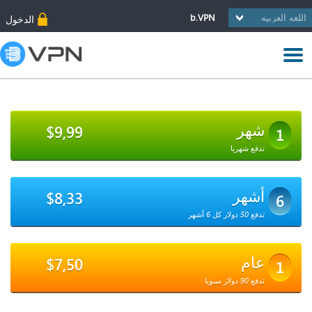
b.VPN
الدخول
شهر
$9,99
1
تدفع شهريا
أشهر
$8,33
6
تدفع 50 دولار كل 6 أشهر
عام
$7,50
1
تدفع 90 دولار سنويا