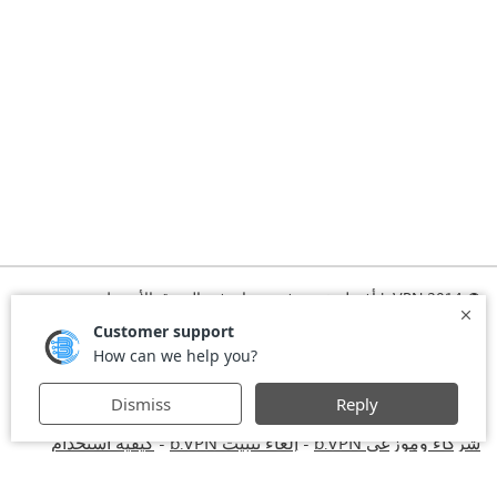
© 2014 b.VPN أفضل خدمة في بي ان في الشرق الأوسط
الرئيسية
تشغيل VPN
الاشتراك
تحميل VPN
الأسئلة المتكررة
الأخبار
التسجيل
اتفاقية الاستخدام
استخدام VPN في أماكن العمل
VPN للكومبيوتر
VPN أمريكي
-
-
VPN بريطاني
VPN للايفون والايباد
VPN
Privacy Policy
-
-
-
-
للماك
Stay Informed, Stay Connected with bVPN in Brazil
-
-
شركاء وموزعي b.VPN
إلغاء تثبيت b.VPN
كيفية استخدام
-
-
VPN
خصومات وعروض b.VPN
شروط الاستخدام
ستريم مع
-
-
-
bVPN: تذكرتك للمشاهدة عبر الانترنت كما لو كنت في المملكة