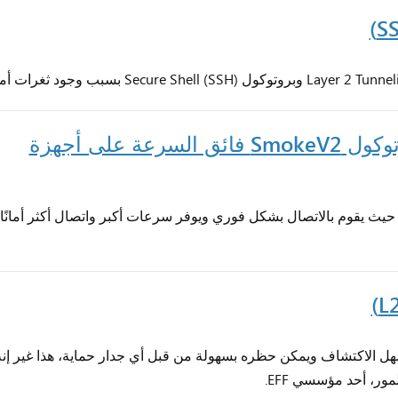
قم بالتحديث الآن واستمتع ببروتوكول SmokeV2 فائق السرعة على أجهزة
م تصميمه لتقديم خدمة VPN أفضل حيث يقوم بالاتصال بشكل فوري ويوفر سرعات أكبر واتصال أكثر أمانًا
ال بطيء، سهل الاكتشاف ويمكن حظره بسهولة من قبل أي جدار حماية، هذا غير إن
مور، أحد مؤسسي EFF.