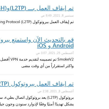
تم إيقاف العمل بـــ (L2TP)و(SSH)
سبتمبر 8, 2021, 6:49 ص
تم إيقاف العمل ببروتوكول Layer 2 Tunneling Protocol (L2TP) وبروتوكول Secure Shell (SSH) بسبب وجود ثغرات أمنية.
Android و iOS
أغسطس 25, 2021, 3:07 ص
SmokeV2 ت
واكثر استقراراً من أي وقت مضى
تم إيقاف العمل ببروتوكول (L2TP)
أغسطس 8, 2021, 2:38 ص
بروتوكول (L2TP) يعد بروتوكول اتص
يشكل تهديدًا أمنيًا وفقًا لإدوارد سنودن وجون جيل