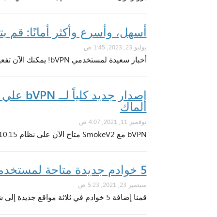
أسهل، وأسرع وأكثر أمانًا: قم بتفع
يوليو 23, 2023, 1:45 ص
أخبار سعيدة لمستخدمي bVPN! يمكنك الآن تفعيل توكنز bVPN المميزة مباشرة من التطبيق
الماك
نوفمبر 11, 2021, 4:07 ص
bVPN مع SmokeV2 متاح الآن على نظام macOS 10.15 وما فوق.
5 خوادم جديدة متاحة لمستخدمينا في جنوب شرق آسيا
سبتمبر 23, 2021, 5:23 ص
قمنا إضافة 5 خوادم في ثلاثة مواقع جديدة إلى شبكة VPN الخاصة بنا في كل من تايوان والفلبين وتايلاند وفيتنام.