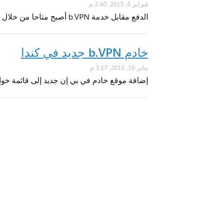
فبراير 4, 2015, 2:40 م
الدفع مقابل خدمة b.VPN أصبح متاحا من خلال Paymentwall.
خادم b.VPN جديد في كندا
يناير 16, 2015, 3:17 م
إضافة موقع خادم في بي إن جديد إلى قائمة خوا