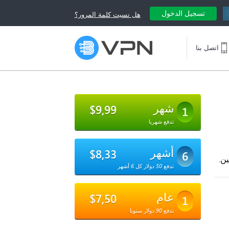
تسجيل الدخول
هل نسيت كلمة المرور؟
اتصل بنا
شهر
$9,99
1
تدفع شهريا
أشهر
$8,33
6
تدفع 50 دولار كل 6 أشهر
عام
$7,50
1
تدفع 90 دولار سنويا