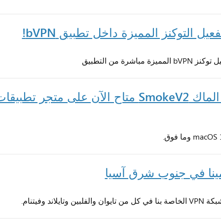
يل التوكنز المميزة داخل تطبيق bVPN!
إصدار جديد كلياً لــ bVPN علي الماك SmokeV2 متاح الآن على متجر تطبيق