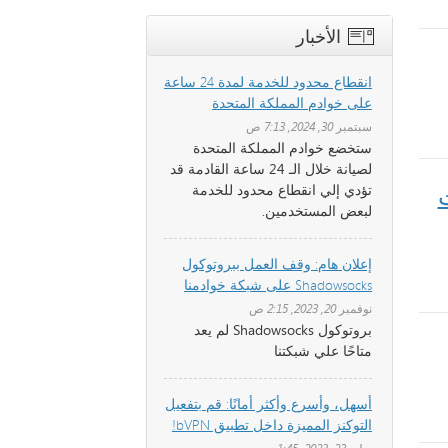
الأخبار
انقطاع محدود للخدمة لمدة 24 ساعة
على خوادم المملكة المتحدة
سبتمبر 30, 2024, 7:13 ص
ستخضع خوادم المملكة المتحدة
لصيانة خلال الـ 24 ساعة القادمة قد
ات
تؤدي إلي انقطاع محدود للخدمة
لبعض المستخدمين.
إعلان هام: وقف العمل ببروتوكول
Shadowsocks على شبكة خوادمنا
نوفمبر 20, 2023, 2:15 ص
بروتوكول Shadowsocks لم يعد
متاحًا علي شبكتنا
أسهل، وأسرع وأكثر أمانًا: قم بتفعيل
التوكنز المميزة داخل تطبيق bVPN!