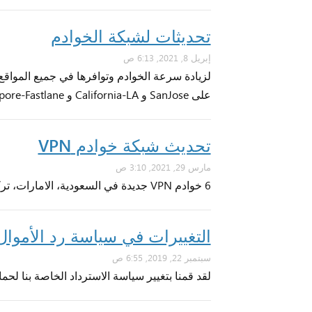
تحديثات لشبكة الخوادم
إبريل 8, 2021, 6:13 ص
لزيادة سرعة الخوادم وتوافرها في جميع المواقع ح
على SanJose و California-LA و Singapore-Fastlane و Los Angeles و HongKong-Main و US-SV-Chinalink & Seattle.
تحديث شبكة خوادم VPN
مارس 29, 2021, 3:10 ص
6 خوادم VPN جديدة في السعودية، الامارات، تركيا، روسيا، إيطاليا وإسبانيا
التغييرات في سياسة رد الأموا
سبتمبر 22, 2019, 6:55 ص
لقد قمنا بتغيير سياسة الاسترداد الخاصة بنا لحم