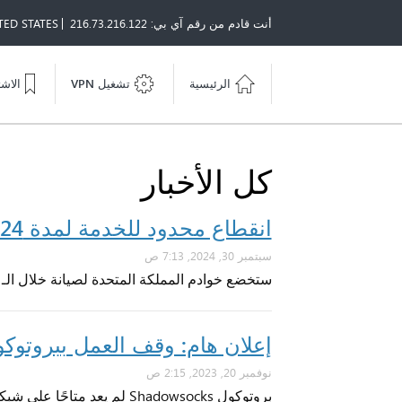
أنت قادم من رقم آي بي: 216.73.216.122
TED STATES
الرئيسية
تشغيل VPN
الاش
كل الأخبار
انقطاع محدود للخدمة لمدة 24 ساعة على خوادم المملكة المتحدة
سبتمبر 30, 2024, 7:13 ص
ستخضع خوادم المملكة المتحدة لصيانة خلال الـ 24 ساعة القادمة قد تؤدي إلي انقطاع محدود للخدمة لبعض المستخدمين.
إعلان هام: وقف العمل ببروتوكول Shadowsocks على شبكة خو
نوفمبر 20, 2023, 2:15 ص
بروتوكول Shadowsocks لم يعد متاحًا علي شبكتنا