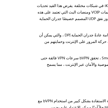
غالبًا ما تقيد جدران حماية الفحص العميق للحزم (DPI) استخدام بروتوكولات مثل Wireguard و OpenVPN و L2TP و iKev في شبكات مختلفة. يفرض هذا القيد تحديات
على المستخدمين الذين يحاولون الوصول إلى خدمات VPN ، مما يؤثر على حرية الإنترنت ويؤثر على الخدمات مثل مكالمات VOIP ومنصات البث التي تعتمد على هذه
البروتوكولات. للتغلب على هذه العقبات ، تقدم bVPN حلاً يسمى بروتوكول SmokeV2 ، مدمجًا في تطبيقات bVPN. يتجاوز نفق UDP المصمم خصيصًا جدران الحماية
في bVPN ، نقدر بشدة الخصوصية على الإنترنت والحرية الرقمية لجميع مستخدمي الإنترنت. تستخدم شبكات Wi-Fi العامة عادةً جدران الحماية DPI ، والتي يمكن أن
 في عالم الإنترنت ، وحماية حركة المرور على الإنترنت وحمايتهم من
هدفنا النهائي في bVPN هو توفير خدمة VPN استثنائية تضمن الأمان والنشاط غير المقيد عبر الإنترنت. باستخدام SmokeV2 ، تحقق bVPN سرعات VPN فائقة حتى
خدمة الخصوصية والأمان عبر الإنترنت ، مما يسمح
يمكن لمحترفي الأعمال والاشخاص الذي يسافرون بشكل متكرر والذين يواجهون قيودًا على الإنترنت في مناطق مختلفة الاستفادة بشكل كبير من استخدام bVPN مع
SmokeV2. في مناطق محددة حيث يكافح الوكلاء التقليديون أو الشبكات الافتراضية الخاصة لإنشاء اتصالات ، تقدم bVPN حلاً آمنًا ويمكن الاعتماد عليه يضمن