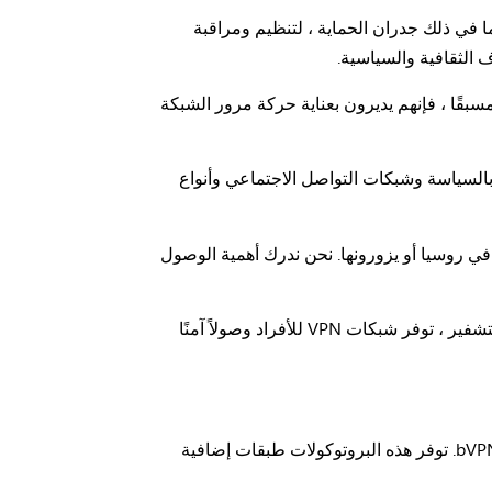
بما في ذلك جدران الحماية ، لتنظيم ومراقبة
 الثقافية والسياسية.
مسبقًا ، فإنهم يديرون بعناية حركة مرور الشبكة
 بالسياسة وشبكات التواصل الاجتماعي وأنواع
ن في روسيا أو يزورونها. نحن ندرك أهمية الوصول
لمواجهة هذه التحديات ، نشجع استخدام الشبكات الافتراضية الخاصة (VPN) مثل bVPN. من خلال الاستفادة من تقنية التشفير ، توفر شبكات VPN للأفراد وصولاً آمنًا
لزيادة تعزيز الأمان والاتصال ، يتم توفير بروتوكولات بديلة مثل SSL أو SSH للمستخدمين من خلال أنظمة برمجية مثل bVPN. توفر هذه البروتوكولات طبقات إضافية