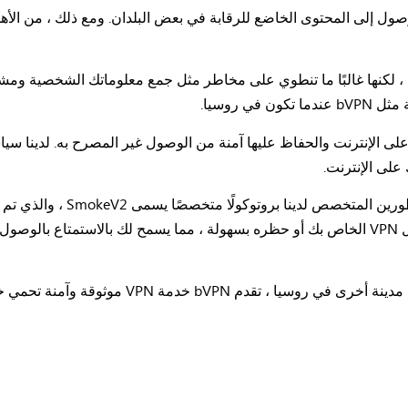
 VPN المجانية أمرًا مغريًا ، لكنها غالبًا ما تنطوي على مخاطر مثل جمع معلوماتك ال
ة بك على الإنترنت والحفاظ عليها آمنة من الوصول غير المصرح به. لدينا 
على الإنترنت.
يضمن هذا البروتوكول أنه لا يمكن اكتشاف اتصال VPN الخاص بك أو حظره بسهولة ، مما يسمح ل
سواء كنت في موسكو أو سانت بطرسبرغ أو أي مدينة أ