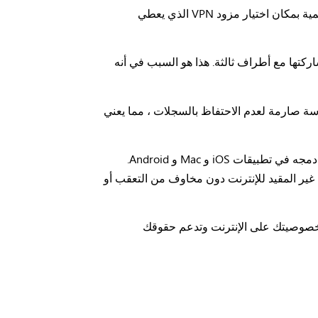
يمكن أن تكون VPN أداة قيمة لتجاوز القيود والوصول إلى المحتوى الخاضع للرقابة في بعض البلدان. ومع ذلك ، من الأهمية بمكان اختيار مزود VPN الذي يعطي
شخصية ومشاركتها مع أطراف ثالثة. هذا هو السبب في أنه
سياسة صارمة لعدم الاحتفاظ بالسجلات ، مما يعني
لتعزيز خصوصيتك بشكل أكبر ، صمم فريق المطورين المتخصص لدينا بروتوكولًا متخصصًا يسمى SmokeV2 ، والذي تم دمجه في تطبيقات iOS و Mac و Android.
ك بالاستمتاع بالوصول غير المقيد للإنترنت دون مخاوف من التعقب أو
خرى في روسيا ، تقدم bVPN خدمة VPN موثوقة وآمنة تحمي خصوصيتك على الإنترنت وتدعم حقوقك