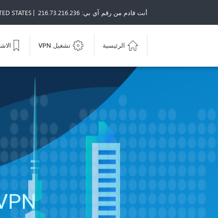
أنت قادم من رقم آي بي: 216.73.216.236
TED STATES
الرئيسية
تشغيل VPN
الاش
VPN يعمل بشكل فعّال في روس