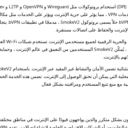
تعرض الخصوصية عبر الإنترنت للخطر. ومع ذلك ، يُمكّن SmokeV2 المستخدمين من التعمق
هم بالإنترنت.
ماية DPI وقيود الشبكة المحلية التي يمكن أن تخنق الوصول إلى الإنترنت. تضمن هذه ال
سية مع منع تتبع المستخدم ومراقبته بشكل فعال.