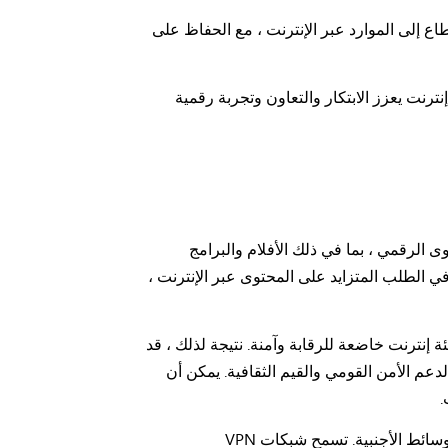
دون انقطاع إلى الموارد عبر الإنترنت ، مع الحفاظ على
نترنت يعزز الابتكار والتعاون وتجربة رقمية
الرقمي ، بما في ذلك الأفلام والبرامج
في الطلب المتزايد على المحتوى عبر الإنترنت ،
 إنترنت خاضعة للرقابة وآمنة. نتيجة لذلك ، قد
عم الأمن القومي والقيم الثقافية. يمكن أن
.
للتغلب على هذه القيود ، يلجأ العديد من الروس إلى الشبكات الخاصة الافتراضية (VPN) كوسيلة للوصول إلى محتوى الوسائط الأجنبية. تسمح شبكات VPN