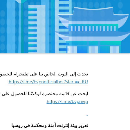
تحدث إلى البوت الخاص بنا على تيليجرام للحصول
https://t.me/bvpnofficialbot?start=c-RU
ابحث عن قائمة مختصرة لوكلائنا للحصول على تو
https://t.me/bvpnvip
تعزيز بيئة إنترنت آمنة ومحكمة في روسيا