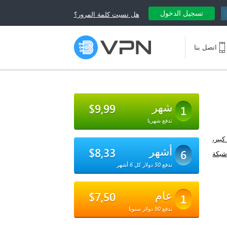
تسجيل الدخول
هل نسيت كلمة المرور؟
اتصل بنا
شهر
$9,99
1
تدفع شهريا
بير،
أشهر
$8,33
6
شبكة
تدفع 50 دولار كل 6 أشهر
عام
$7,50
1
تدفع 90 دولار سنويا