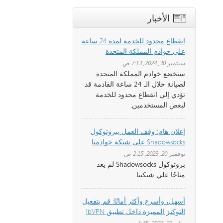
الأخبار
انقطاع محدود للخدمة لمدة 24 ساعة
على خوادم المملكة المتحدة
سبتمبر 30, 2024, 7:13 ص
ستخضع خوادم المملكة المتحدة
لصيانة خلال الـ 24 ساعة القادمة قد
تؤدي إلي انقطاع محدود للخدمة
لبعض المستخدمين.
إعلان هام: وقف العمل ببروتوكول
Shadowsocks على شبكة خوادمنا
نوفمبر 20, 2023, 2:15 ص
بروتوكول Shadowsocks لم يعد
متاحًا علي شبكتنا
أسهل، وأسرع وأكثر أمانًا: قم بتفعيل
التوكنز المميزة داخل تطبيق bVPN!