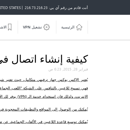
أنت قادم من رقم آي بي: 216.73.216.23
ITED STATES
الرئيسية
تشغيل VPN
الاش
كيفية إنشاء اتصال 
فبراير 28, 2015, 6:23 ص
يُعتبر الإكس بوكس جهاز ترفيهي متكامل، حيث تعتبر شب
فهي تسمح للاعبين بالتنافس على الشبكة "اللعب الجماعي"،
الإنترنت، ولذلك فإن استخدام خدمة الـ (VPN) يوفر لك الآتي:
يُمكنك من الوصول إلى المواقع والتطبيقات المحجوبة في
يُمكنك توسيع قاعدة اللاعبين في الألعاب الجماعية، عن ط