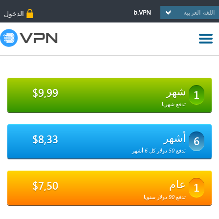
b.VPN
الدخول
شهر
$9,99
1
تدفع شهريا
أشهر
$8,33
6
تدفع 50 دولار كل 6 أشهر
عام
$7,50
1
تدفع 90 دولار سنويا