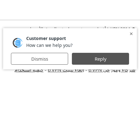
© 2014 b.VPN أفضل خدمة في بي ان في الشرق الأوسط
الرئيسية
تشغيل VPN
الاشتراك
تحميل VPN
الأسئلة المتكررة
الأخبار
التسجيل
اتفاقية الاستخدام
استخدام VPN في أماكن العمل
VPN للكومبيوتر
VPN أمريكي
-
-
VPN بريطاني
VPN للايفون والايباد
VPN
Privacy Policy
-
-
-
-
للماك
Stay Informed, Stay Connected with bVPN in Brazil
-
-
شركاء وموزعي b.VPN
إلغاء تثبيت b.VPN
كيفية استخدام
-
-
VPN
خصومات وعروض b.VPN
شروط الاستخدام
ستريم مع
-
-
-
bVPN: تذكرتك للمشاهدة عبر الانترنت كما لو كنت في المملكة
المتحدة
VPN للأندرويد
خدمة في بي إن إيران - طهران - مشهد
-
-
- MTN Irancell - Hamrahe Aval MCI - شبكة 4G أو 5G.
خدمة
-
الـVPN لروسيا - موسكو - سانت بطرسبرغ - MTS - MegaFon -
Beeline - شبكة 4G أو 5G.