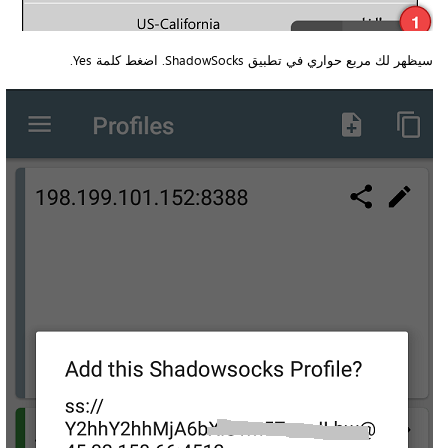
سيظهر لك مربع حواري في تطبيق ShadowSocks. اضغط كلمة Yes.