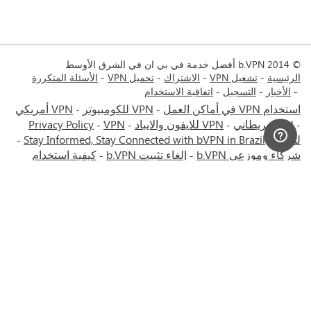
© 2014 b.VPN أفضل خدمة في بي ان في الشرق الأوسط
الرئيسية
تشغيل VPN
الاشتراك
تحميل VPN
الأسئلة المتكررة
الأخبار
التسجيل
اتفاقية الاستخدام
استخدام VPN في أماكن العمل
VPN للكومبيوتر
VPN أمريكي
-
-
VPN بريطاني
VPN للايفون والايباد
VPN
Privacy Policy
-
-
-
-
للماك
Stay Informed, Stay Connected with bVPN in Brazil
-
-
شركاء وموزعي b.VPN
إلغاء تثبيت b.VPN
كيفية استخدام
-
-
VPN
خصومات وعروض b.VPN
شروط الاستخدام
ستريم مع
-
-
-
bVPN: تذكرتك للمشاهدة عبر الانترنت كما لو كنت في المملكة
المتحدة
VPN للأندرويد
خدمة في بي إن إيران - طهران - مشهد
-
-
- MTN Irancell - Hamrahe Aval MCI - شبكة 4G أو 5G.
خدمة
-
الـVPN لروسيا - موسكو - سانت بطرسبرغ - MTS - MegaFon -
Beeline - شبكة 4G أو 5G.