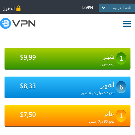
b.VPN
الدخول
شهر
$9,99
1
تدفع شهريا
أشهر
$8,33
6
تدفع 50 دولار كل 6 أشهر
عام
$7,50
1
تدفع 90 دولار سنويا